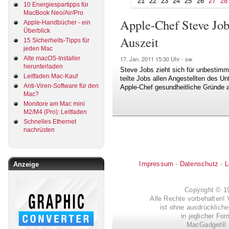
21
22
23
24
25
26
27
28
10 Energiespartipps für
MacBook Neo/Air/Pro
Apple-Chef Steve Job
Apple-Handbücher - ein
Überblick
Auszeit
15 Sicherheits-Tipps für
jeden Mac
Alte macOS-Installer
17. Jan. 2011
15:30 Uhr -
sw
herunterladen
Steve Jobs zieht sich für unbestimm
Leitfaden Mac-Kauf
teilte Jobs allen Angestellten des U
Anti-Viren-Software für den
Apple-Chef gesundheitliche Gründe 
Mac?
Monitore am Mac mini
M2/M4 (Pro): Leitfaden
Schnelles Ethernet
nachrüsten
Impressum
-
Datenschutz
-
L
Anzeige
Copyright © 
Alle Rechte vorbehalten! 
ist ohne ausdrückli
in jeglicher Fo
MacGadget® i