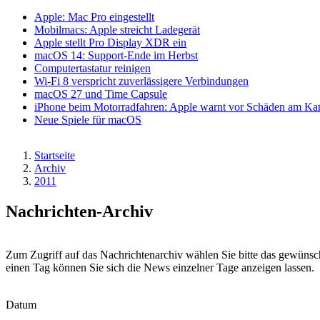
Apple: Mac Pro eingestellt
Mobilmacs: Apple streicht Ladegerät
Apple stellt Pro Display XDR ein
macOS 14: Support-Ende im Herbst
Computertastatur reinigen
Wi-Fi 8 verspricht zuverlässigere Verbindungen
macOS 27 und Time Capsule
iPhone beim Motorradfahren: Apple warnt vor Schäden am K
Neue Spiele für macOS
Startseite
Archiv
Pfadnavigation
2011
Nachrichten-Archiv
Zum Zugriff auf das Nachrichtenarchiv wählen Sie bitte das gewünsc
einen Tag können Sie sich die News einzelner Tage anzeigen lassen.
Datum