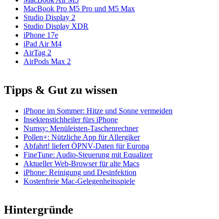
MacBook Pro M5 Pro und M5 Max
Studio Display 2
Studio Display XDR
iPhone 17e
iPad Air M4
AirTag 2
AirPods Max 2
Tipps & Gut zu wissen
iPhone im Sommer: Hitze und Sonne vermeiden
Insektenstichheiler fürs iPhone
Numsy: Menüleisten-Taschenrechner
Pollen+: Nützliche App für Allergiker
Abfahrt! liefert ÖPNV-Daten für Europa
FineTune: Audio-Steuerung mit Equalizer
Aktueller Web-Browser für alte Macs
iPhone: Reinigung und Desinfektion
Kostenfreie Mac-Gelegenheitsspiele
Hintergründe