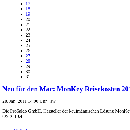
17
18
19
20
21
22
23
24
25
26
27
28
29
30
31
Neu für den Mac: MonKey Reisekosten 20
28. Jan. 2011
14:00 Uhr -
sw
Die ProSaldo GmbH, Hersteller der kaufmännischen Lösung MonKey
OS X 10.4.