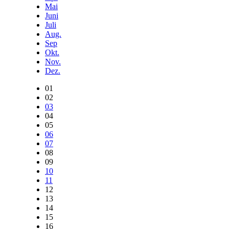
Mai
Juni
Juli
Aug.
Sep
Okt.
Nov.
Dez.
01
02
03
04
05
06
07
08
09
10
11
12
13
14
15
16