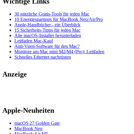
Wichtige Links
30 nützliche Gratis-Tools für jeden Mac
10 Energiespartipps für MacBook Neo/Air/Pro
Apple-Handbücher - ein Überblick
15 Sicherheits-Tipps für jeden Mac
Alte macOS-Installer herunterladen
Leitfaden Mac-Kauf
Anti-Viren-Software für den Mac?
Monitore am Mac mini M2/M4 (Pro): Leitfaden
Schnelles Ethernet nachrüsten
Anzeige
Apple-Neuheiten
macOS 27 Golden Gate
MacBook Neo
MacBook Air M5