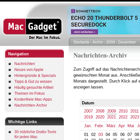
Direkt
zum
Inhalt
Startseite
Archiv
2009
December
Pfadnavigation
Nachrichten-Archiv
Navigation
Nachrichten
Zum Zugriff auf das Nachrichtenarch
Neues von Apple
gewünschten Monat aus. Anschließe
Hintergründe & Specials
Monats dargestellt. Durch Klick auf
Tipps & Gut zu wissen
anzeigen lassen.
Häufig gesuchte Artikel
Themen im Fokus
Kostenfreie Mac-Apps
Datum
Nachrichten-Archiv
2007
2008
2009
2010
2011
2019
2020
2021
2022
2023
Wichtige Links
Jan.
Febr.
März
Apr
Mai
J
30 nützliche Gratis-Tools
01
02
03
04
05
06
07
08
für jeden Mac