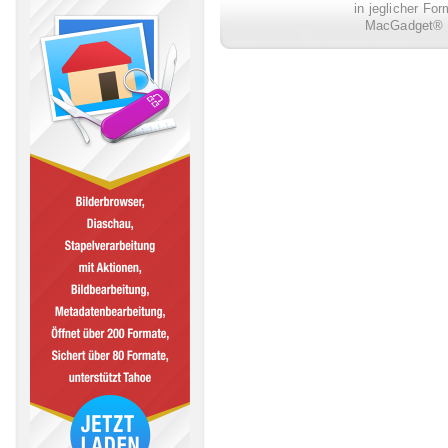
in jeglicher Fo
MacGadget® i