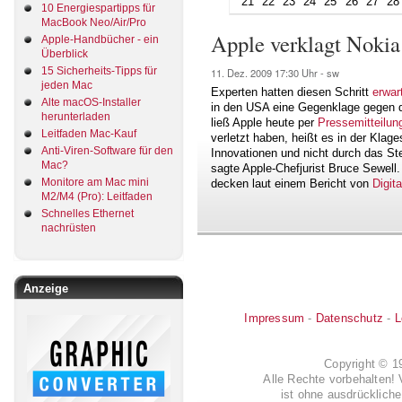
21
22
23
24
25
26
27
28
10 Energiespartipps für
MacBook Neo/Air/Pro
Apple verklagt Nokia
Apple-Handbücher - ein
Überblick
15 Sicherheits-Tipps für
11. Dez. 2009
17:30 Uhr -
sw
jeden Mac
Experten hatten diesen Schritt
erwar
Alte macOS-Installer
in den USA eine Gegenklage gegen d
herunterladen
ließ Apple heute per
Pressemitteilun
Leitfaden Mac-Kauf
verletzt haben, heißt es in der Klag
Anti-Viren-Software für den
Innovationen und nicht durch das St
Mac?
sagte Apple-Chefjurist Bruce Sewell. 
Monitore am Mac mini
decken laut einem Bericht von
Digita
M2/M4 (Pro): Leitfaden
Schnelles Ethernet
nachrüsten
Anzeige
Impressum
-
Datenschutz
-
L
Copyright © 
Alle Rechte vorbehalten! 
ist ohne ausdrückli