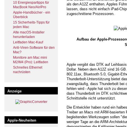
10 Energiespartipps für
als den A12Z enthalten. Apples Führ
MacBook Neo/Air/Pro
lassen, dass nicht einfach iPad-Chi
Apple-Handbücher - ein
zugeschnittene Prozessoren.
Überblick
15 Sicherheits-Tipps für
jeden Mac
Alte macOS-Installer
herunterladen
Aufbau der Apple-Prozesso
Leitfaden Mac-Kauf
S
Anti-Viren-Software für den
Mac?
Monitore am Mac mini
M2/M4 (Pro): Leitfaden
Apple vergibt das DTK auf Leihbasis
Schnelles Ethernet
Dollar. Neben dem A12Z sind 16 GB
nachrüsten
802.11ax, Bluetooth 5.0, Gigabit-E
Thunderbolt-Unterstützung bietet da
zwangsläufig, dass Thunderbolt be
fehlen wird - Apple hat sich zu die
Anzeige
dass Thunderbolt im DTK schlichtweg
Schnittstelle nicht unterstützt.
Die Entwickler haben rund ein halbe
Treiber an Macs mit ARM-basierten
begleitenden Werkzeugen sollen "die
Apple-Neuheiten
weniger Tage an die ARM-Architektur
demonstrierten die Kalifornier berei