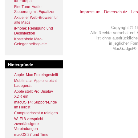
für Europa
FineTune: Audio-
Impressum
-
Datenschutz
-
Les
Steuerung mit Equalizer
Aktueller Web-Browser für
alte Macs
Copyright © 
iPhone: Reinigung und
Alle Rechte vorbehalten! 
Desinfektion
ist ohne ausdrückli
Kostenfreie Mac-
in jeglicher Fo
Gelegenheitsspiele
MacGadget® i
Hintergründe
Apple: Mac Pro eingestellt
Mobilmacs: Apple streicht
Ladegerät
Apple stellt Pro Display
XDR ein
macOS 14: Support-Ende
im Herbst
Computertastatur reinigen
Wi-Fi 8 verspricht
zuverlässigere
Verbindungen
macOS 27 und Time