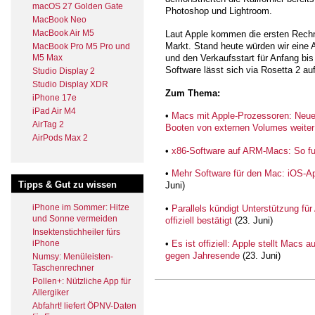
macOS 27 Golden Gate
Photoshop und Lightroom.
MacBook Neo
MacBook Air M5
Laut Apple kommen die ersten Rech
Markt. Stand heute würden wir eine
MacBook Pro M5 Pro und
M5 Max
und den Verkaufsstart für Anfang bi
Software lässt sich via Rosetta 2 a
Studio Display 2
Studio Display XDR
Zum Thema:
iPhone 17e
iPad Air M4
•
Macs mit Apple-Prozessoren: Neuer
AirTag 2
Booten von externen Volumes weiter
AirPods Max 2
•
x86-Software auf ARM-Macs: So fun
•
Mehr Software für den Mac: iOS-
Tipps & Gut zu wissen
Juni)
iPhone im Sommer: Hitze
•
Parallels kündigt Unterstützung fü
und Sonne vermeiden
offiziell bestätigt
(23. Juni)
Insektenstichheiler fürs
•
Es ist offiziell: Apple stellt Mac
iPhone
gegen Jahresende
(23. Juni)
Numsy: Menüleisten-
Taschenrechner
Pollen+: Nützliche App für
Allergiker
Abfahrt! liefert ÖPNV-Daten