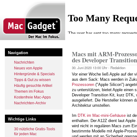
Direkt
zum
Inhalt
Startseite
Pfadnavigation
Macs mit ARM-Prozessor
Navigation
des Developer Transition
Nachrichten
30. Juni 2020
13:00 Uhr -
Redaktion
Neues von Apple
Hintergründe & Specials
Vor einer Woche ließ Apple auf der 
aus dem Sack: Macs werden in Zuk
Tipps & Gut zu wissen
Prozessoren
("Apple Silicon") anget
Häufig gesuchte Artikel
zu unterstützen, bietet Apple einen
Themen im Fokus
Developer Transition Kit, kurz DTK
Kostenfreie Mac-Apps
ausgeliefert. Die Hersteller können 
Nachrichten-Archiv
Architektur umstellen.
Im
DTK im Mac-mini-Gehäuse
ist d
Wichtige Links
enthalten. Der A12Z dient laut Appl
wird nicht in regulären Macs zum E
30 nützliche Gratis-Tools
bestimmte Modelle mit Apple-Prozes
für jeden Mac
und werden mit an Sicherheit grenze