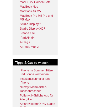
macOS 27 Golden Gate
MacBook Neo
MacBook Air M5
MacBook Pro M5 Pro und
M5 Max
Studio Display 2
Studio Display XDR
iPhone 17e
iPad Air M4
AirTag 2
AirPods Max 2
Tipps & Gut zu wissen
iPhone im Sommer: Hitze
und Sonne vermeiden
Insektenstichheiler fürs
iPhone
Numsy: Menüleisten-
Taschenrechner
Pollen+: Nützliche App für
Allergiker
Abfahrt! liefert ÖPNV-Daten