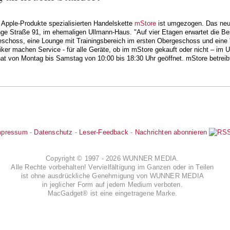
f Apple-Produkte spezialisierten Handelskette
mStore
ist umgezogen. Das neu
ange Straße 91, im ehemaligen Ullmann-Haus. "Auf vier Etagen erwartet die B
schoss, eine Lounge mit Trainingsbereich im ersten Obergeschoss und eine '
iker machen Service - für alle Geräte, ob im mStore gekauft oder nicht – im 
at von Montag bis Samstag von 10:00 bis 18:30 Uhr geöffnet. mStore betreibt 
mpressum
-
Datenschutz
-
Leser-Feedback
-
Nachrichten abonnieren
Copyright © 1997 - 2026 WUNNER MEDIA.
Alle Rechte vorbehalten! Vervielfältigung im Ganzen oder in Teilen
ist ohne ausdrückliche Genehmigung von WUNNER MEDIA
in jeglicher Form auf jedem Medium verboten.
MacGadget® ist eine eingetragene Marke.