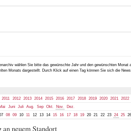
Direkt
zum
Inhalt
mber
tenarchiv wählen Sie bitte das gewünschte Jahr und den gewünschten Monat 
lten Monats dargestellt. Durch Klick auf einen Tag können Sie sich die News
2011
2012
2013
2014
2015
2016
2017
2018
2019
2020
2021
2022
Mai
Juni
Juli
Aug.
Sep
Okt.
Nov.
Dez.
07
08
09
10
11
12
13
14
15
16
17
18
19
20
21
22
23
24
25
2
 an neuem Standort