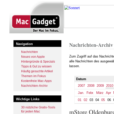
Startseite
Archiv
2010
Nove
Pfadnavigation
Nachrichten-Archiv
Navigation
Nachrichten
Zum Zugriff auf das Nachrich
Neues von Apple
alle Nachrichten des ausgewäh
Hintergründe & Specials
lassen.
Tipps & Gut zu wissen
Häufig gesuchte Artikel
Themen im Fokus
Datum
Kostenfreie Mac-Apps
2007
2008
2009
2010
Nachrichten-Archiv
Jan.
Febr.
März
Apr
Wichtige Links
01
02
03
04
05
06
30 nützliche Gratis-Tools
mStore Oldenburg
für jeden Mac