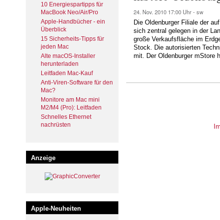
10 Energiespartipps für
24. Nov. 2010
17:00 Uhr -
sw
MacBook Neo/Air/Pro
Apple-Handbücher - ein
Die Oldenburger Filiale der au
Überblick
sich zentral gelegen in der L
15 Sicherheits-Tipps für
große Verkaufsfläche im Erdge
jeden Mac
Stock. Die autorisierten Techn
mit. Der Oldenburger mStore h
Alte macOS-Installer
herunterladen
Leitfaden Mac-Kauf
Anti-Viren-Software für den
Mac?
Monitore am Mac mini
M2/M4 (Pro): Leitfaden
Schnelles Ethernet
nachrüsten
I
Anzeige
Apple-Neuheiten