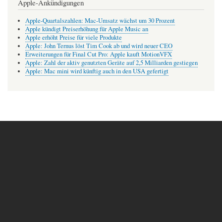
Apple-Ankündigungen
Apple-Quartalszahlen: Mac-Umsatz wächst um 30 Prozent
Apple kündigt Preiserhöhung für Apple Music an
Apple erhöht Preise für viele Produkte
Apple: John Ternus löst Tim Cook ab und wird neuer CEO
Erweiterungen für Final Cut Pro: Apple kauft MotionVFX
Apple: Zahl der aktiv genutzten Geräte auf 2,5 Milliarden gestiegen
Apple: Mac mini wird künftig auch in den USA gefertigt