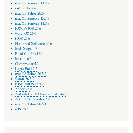
macOS Sonoma 14.8.9
iWork-Updates
macOS Tahoe 26.6
macOS Sequoia 15.7.8
macOS Sonoma 14.8.8
iOS/iPadOS 26.6
watchOS 26.6
tvOS 26.6
HomePod-Software 26.6
MainStage 4.3
Final Cut Pro 12.3
Motion 6.3
Compressor 5.3
Logic Pro 12.3
macOS Tahoe 26.5.2
Safari 26.5.2
iOS/iPadOS 26.5.2
Xcode 26.6
AirPods Pro 2/3 Firmware-Update
Apple Configurator 2.20
macOS Tahoe 26.5.1
iOS 26.5.1