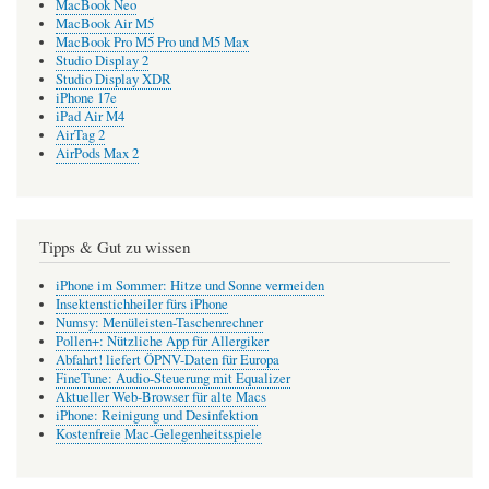
MacBook Neo
MacBook Air M5
MacBook Pro M5 Pro und M5 Max
Studio Display 2
Studio Display XDR
iPhone 17e
iPad Air M4
AirTag 2
AirPods Max 2
Tipps & Gut zu wissen
iPhone im Sommer: Hitze und Sonne vermeiden
Insektenstichheiler fürs iPhone
Numsy: Menüleisten-Taschenrechner
Pollen+: Nützliche App für Allergiker
Abfahrt! liefert ÖPNV-Daten für Europa
FineTune: Audio-Steuerung mit Equalizer
Aktueller Web-Browser für alte Macs
iPhone: Reinigung und Desinfektion
Kostenfreie Mac-Gelegenheitsspiele