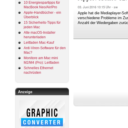
10 Energiespartipps für
03. Juni 2016
10:15 Uhr -
sw
MacBook Neo/Air/Pro
Apple-Handbücher - ein
Apple hat die Mediaplayer-Sof
Überblick
verschiedene Probleme im Zus
15 Sicherheits-Tipps für
Anzahl der Wiedergaben zurück
jeden Mac
Alte macOS-Installer
herunterladen
Leitfaden Mac-Kauf
Anti-Viren-Software für den
Mac?
Monitore am Mac mini
M2/M4 (Pro): Leitfaden
Schnelles Ethernet
nachrüsten
Anzeige