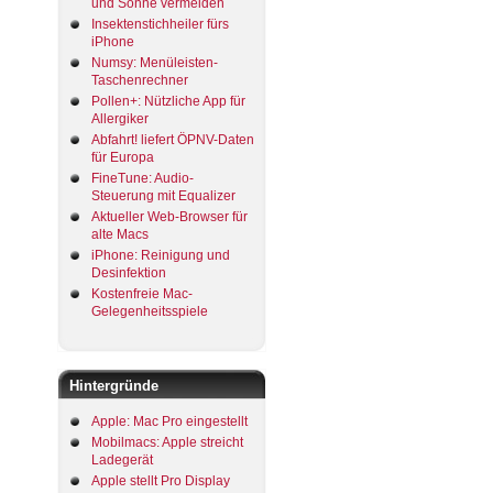
und Sonne vermeiden
Insektenstichheiler fürs
iPhone
Numsy: Menüleisten-
Taschenrechner
Pollen+: Nützliche App für
Allergiker
Abfahrt! liefert ÖPNV-Daten
für Europa
FineTune: Audio-
Steuerung mit Equalizer
Aktueller Web-Browser für
alte Macs
iPhone: Reinigung und
Desinfektion
Kostenfreie Mac-
Gelegenheitsspiele
Hintergründe
Apple: Mac Pro eingestellt
Mobilmacs: Apple streicht
Ladegerät
Apple stellt Pro Display