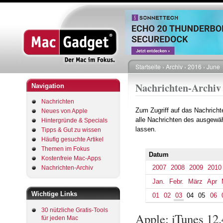
Startseite
Archiv
2016
June
Pfadnavigation
Nachrichten-Archiv
Navigation
Nachrichten
Zum Zugriff auf das Nachrich
Neues von Apple
alle Nachrichten des ausgewäh
Hintergründe & Specials
lassen.
Tipps & Gut zu wissen
Häufig gesuchte Artikel
Themen im Fokus
Datum
Kostenfreie Mac-Apps
2007
2008
2009
2010
Nachrichten-Archiv
Jan.
Febr.
März
Apr
Wichtige Links
01
02
03
04
05
06
30 nützliche Gratis-Tools
Apple: iTunes 12.
für jeden Mac