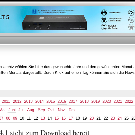
Direkt
zum
Inhalt
tenarchiv wählen Sie bitte das gewünschte Jahr und den gewünschten Monat 
lten Monats dargestellt. Durch Klick auf einen Tag können Sie sich die News
2011
2012
2013
2014
2015
2016
2017
2018
2019
2020
2021
2022
Mai
Juni
Juli
Aug.
Sep
Okt.
Nov.
Dez.
07
08
09
10
11
12
13
14
15
16
17
18
19
20
21
22
23
24
25
2
4.1 steht zum Download bereit