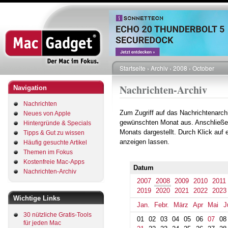
Direkt
zum
Inhalt
Startseite
Archiv
2008
October
Pfadnavigation
Nachrichten-Archiv
Navigation
Nachrichten
Zum Zugriff auf das Nachrichtenarch
Neues von Apple
gewünschten Monat aus. Anschließe
Hintergründe & Specials
Monats dargestellt. Durch Klick auf
Tipps & Gut zu wissen
anzeigen lassen.
Häufig gesuchte Artikel
Themen im Fokus
Kostenfreie Mac-Apps
Datum
Nachrichten-Archiv
2007
2008
2009
2010
2011
2019
2020
2021
2022
2023
Wichtige Links
Jan.
Febr.
März
Apr
Mai
J
30 nützliche Gratis-Tools
01
02
03
04
05
06
07
08
für jeden Mac