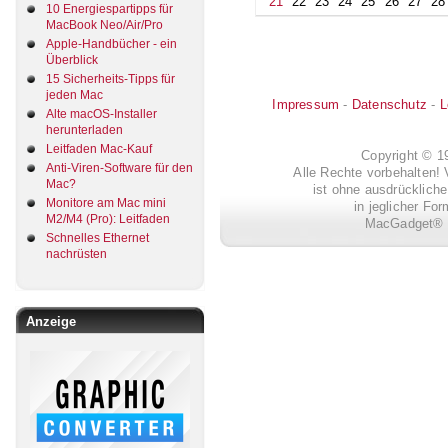
21
22
23
24
25
26
27
28
10 Energiespartipps für
MacBook Neo/Air/Pro
Apple-Handbücher - ein
Überblick
15 Sicherheits-Tipps für
jeden Mac
Impressum
-
Datenschutz
-
L
Alte macOS-Installer
herunterladen
Leitfaden Mac-Kauf
Copyright © 
Anti-Viren-Software für den
Alle Rechte vorbehalten! 
Mac?
ist ohne ausdrückli
Monitore am Mac mini
in jeglicher Fo
M2/M4 (Pro): Leitfaden
MacGadget® i
Schnelles Ethernet
nachrüsten
Anzeige