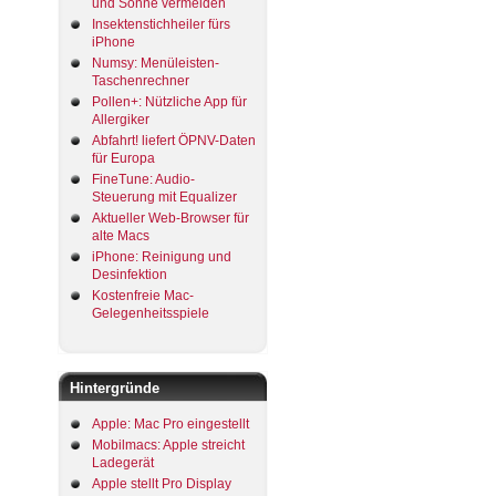
und Sonne vermeiden
Insektenstichheiler fürs
iPhone
Numsy: Menüleisten-
Taschenrechner
Pollen+: Nützliche App für
Allergiker
Abfahrt! liefert ÖPNV-Daten
für Europa
FineTune: Audio-
Steuerung mit Equalizer
Aktueller Web-Browser für
alte Macs
iPhone: Reinigung und
Desinfektion
Kostenfreie Mac-
Gelegenheitsspiele
Hintergründe
Apple: Mac Pro eingestellt
Mobilmacs: Apple streicht
Ladegerät
Apple stellt Pro Display