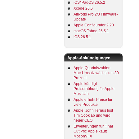
iOS/iPadOS 26.5.2
Xcode 26.6
AirPods Pro 2/3 Firmware-
Update
Apple Configurator 2.20
macOS Tahoe 26.5.1
iOS 26.5.1
Apple-Ankündigungen
Apple-Quartalszahlen:
Mac-Umsatz wächst um 30
Prozent
Apple kündigt
Preiserhöhung für Apple
Music an
Apple erhöht Preise für
viele Produkte
Apple: John Ternus löst
Tim Cook ab und wird
neuer CEO
Erweiterungen für Final
Cut Pro: Apple kauft
MotionVFX