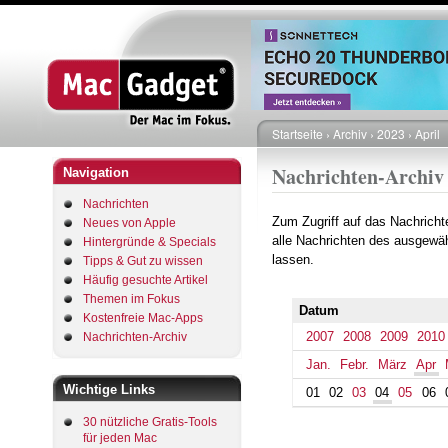
Startseite
Archiv
2023
April
Pfadnavigation
Nachrichten-Archiv
Navigation
Nachrichten
Zum Zugriff auf das Nachrich
Neues von Apple
alle Nachrichten des ausgewäh
Hintergründe & Specials
lassen.
Tipps & Gut zu wissen
Häufig gesuchte Artikel
Themen im Fokus
Datum
Kostenfreie Mac-Apps
2007
2008
2009
2010
Nachrichten-Archiv
Jan.
Febr.
März
Apr
Wichtige Links
01
02
03
04
05
06
30 nützliche Gratis-Tools
für jeden Mac