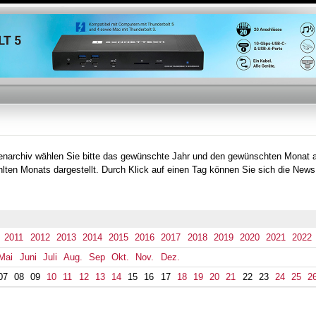
Direkt
zum
Inhalt
tenarchiv wählen Sie bitte das gewünschte Jahr und den gewünschten Monat 
lten Monats dargestellt. Durch Klick auf einen Tag können Sie sich die News
2011
2012
2013
2014
2015
2016
2017
2018
2019
2020
2021
2022
Mai
Juni
Juli
Aug.
Sep
Okt.
Nov.
Dez.
07
08
09
10
11
12
13
14
15
16
17
18
19
20
21
22
23
24
25
2