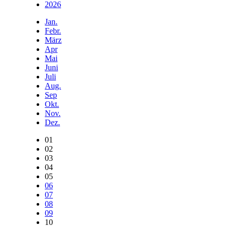
2026
Jan.
Febr.
März
Apr
Mai
Juni
Juli
Aug.
Sep
Okt.
Nov.
Dez.
01
02
03
04
05
06
07
08
09
10