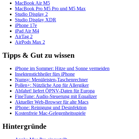
MacBook Air M5
MacBook Pro M5 Pro und M5 Max
Studio Display 2
Studio Display XDR
iPhone 17e
iPad Air M4
AirTag 2
AirPods Max 2
Tipps & Gut zu wissen
iPhone im Sommer: Hitze und Sonne vermeiden
Insektenstichheiler fürs iPhone
Numsy: Menüleisten-Taschenrechner
Pollen+: Nützliche App für Allergiker
Abfahrt! liefert ÖPNV-Daten für Europa
FineTune: Audio-Steuerung mit Equalizer
Aktueller Web-Browser für alte Macs
iPhone: Reinigung und Desinfektion
Kostenfreie Mac-Gelegenheitsspiele
Hintergründe