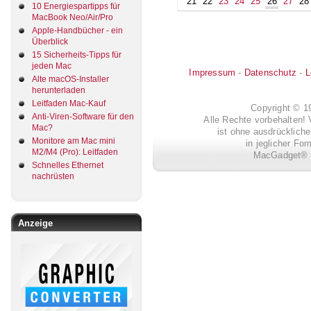
21
22
23
24
25
26
27
28
10 Energiespartipps für
MacBook Neo/Air/Pro
Apple-Handbücher - ein
Überblick
15 Sicherheits-Tipps für
jeden Mac
Impressum
-
Datenschutz
-
L
Alte macOS-Installer
herunterladen
Leitfaden Mac-Kauf
Copyright © 
Anti-Viren-Software für den
Alle Rechte vorbehalten! 
Mac?
ist ohne ausdrückli
Monitore am Mac mini
in jeglicher Fo
M2/M4 (Pro): Leitfaden
MacGadget® i
Schnelles Ethernet
nachrüsten
Anzeige