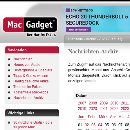
Direkt
zum
Inhalt
Startseite
Archiv
2023
January
Pfadnavigation
Nachrichten-Archiv
Navigation
Nachrichten
Zum Zugriff auf das Nachrichtenarch
Neues von Apple
gewünschten Monat aus. Anschließe
Hintergründe & Specials
Monats dargestellt. Durch Klick auf
Tipps & Gut zu wissen
anzeigen lassen.
Häufig gesuchte Artikel
Themen im Fokus
Kostenfreie Mac-Apps
Datum
Nachrichten-Archiv
2007
2008
2009
2010
2011
2019
2020
2021
2022
2023
Wichtige Links
Jan.
Febr.
März
Apr
Mai
J
30 nützliche Gratis-Tools
01
02
03
04
05
06
07
08
für jeden Mac