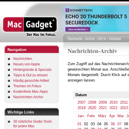
Direkt
zum
Inhalt
Startseite
Archiv
2014
October
Pfadnavigation
Nachrichten-Archiv
Navigation
Nachrichten
Zum Zugriff auf das Nachrichtenarch
Neues von Apple
gewünschten Monat aus. Anschließe
Hintergründe & Specials
Monats dargestellt. Durch Klick auf
Tipps & Gut zu wissen
anzeigen lassen.
Häufig gesuchte Artikel
Themen im Fokus
Kostenfreie Mac-Apps
Datum
Nachrichten-Archiv
2007
2008
2009
2010
2011
2019
2020
2021
2022
2023
Wichtige Links
Jan.
Febr.
März
Apr
Mai
J
30 nützliche Gratis-Tools
01
02
03
04
05
06
07
08
für jeden Mac