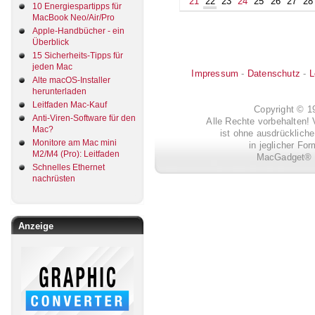
21
22
23
24
25
26
27
28
10 Energiespartipps für
MacBook Neo/Air/Pro
Apple-Handbücher - ein
Überblick
15 Sicherheits-Tipps für
jeden Mac
Impressum
-
Datenschutz
-
L
Alte macOS-Installer
herunterladen
Leitfaden Mac-Kauf
Copyright © 
Anti-Viren-Software für den
Alle Rechte vorbehalten! 
Mac?
ist ohne ausdrückli
Monitore am Mac mini
in jeglicher Fo
M2/M4 (Pro): Leitfaden
MacGadget® i
Schnelles Ethernet
nachrüsten
Anzeige