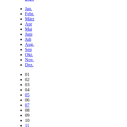
Jan.
Febr.
März
Apr
Mai
Juni
Juli
Aug.
Sep
Okt.
Nov.
Dez.
01
02
03
04
05
06
07
08
09
10
11