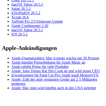
Logic Pro 12.3
macOS Tahoe 26.5.2
Safari 26.5.2
iOS/iPadOS 26.5.2
Xcode 26.6
AirPods Pro 2/3 Firmware-Update
Apple Configurator 2.20
macOS Tahoe 26.5.1
iOS 26.5.1
Apple-Ankündigungen
Apple-Quartalszahlen: Mac-Umsatz wächst um 30 Prozent
Apple kündigt Preiserhöhung für Apple Music an
Apple erhöht Preise für viele Produkte
Apple: John Ternus löst Tim Cook ab und wird neuer CEO
Erweiterungen für Final Cut Pro: Apple kauft MotionVFX
Apple: Zahl der aktiv genutzten Geräte auf 2,5 Milliarden
gestiegen
Apple: Mac mini wird künftig auch in den USA gefertigt