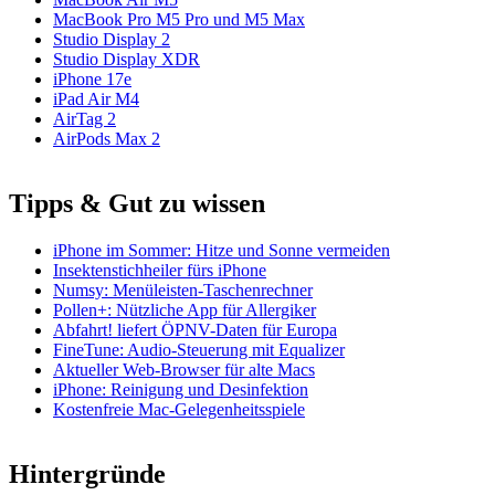
MacBook Pro M5 Pro und M5 Max
Studio Display 2
Studio Display XDR
iPhone 17e
iPad Air M4
AirTag 2
AirPods Max 2
Tipps & Gut zu wissen
iPhone im Sommer: Hitze und Sonne vermeiden
Insektenstichheiler fürs iPhone
Numsy: Menüleisten-Taschenrechner
Pollen+: Nützliche App für Allergiker
Abfahrt! liefert ÖPNV-Daten für Europa
FineTune: Audio-Steuerung mit Equalizer
Aktueller Web-Browser für alte Macs
iPhone: Reinigung und Desinfektion
Kostenfreie Mac-Gelegenheitsspiele
Hintergründe