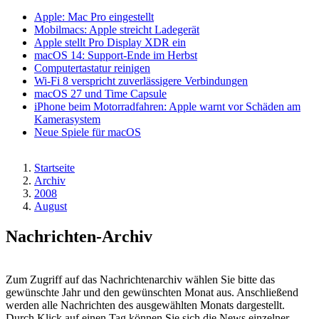
Apple: Mac Pro eingestellt
Mobilmacs: Apple streicht Ladegerät
Apple stellt Pro Display XDR ein
macOS 14: Support-Ende im Herbst
Computertastatur reinigen
Wi-Fi 8 verspricht zuverlässigere Verbindungen
macOS 27 und Time Capsule
iPhone beim Motorradfahren: Apple warnt vor Schäden am
Kamerasystem
Neue Spiele für macOS
Startseite
Archiv
Pfadnavigation
2008
August
Nachrichten-Archiv
Zum Zugriff auf das Nachrichtenarchiv wählen Sie bitte das
gewünschte Jahr und den gewünschten Monat aus. Anschließend
werden alle Nachrichten des ausgewählten Monats dargestellt.
Durch Klick auf einen Tag können Sie sich die News einzelner